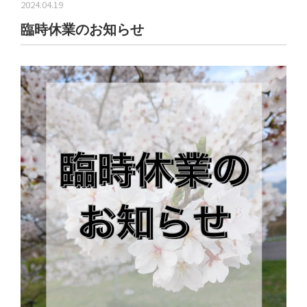
2024.04.19
トップ
臨時休業のお知らせ
B-Craftについて
基本商品
製作実績
オーダーフロー
業販見積依頼
ブログ
採用情報
お問い合わせ
特定商取引法
オンラインショップ