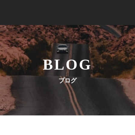
トップ
B-Craftについて
BLOG
基本商品
ブログ
製作実績
オーダーフロー
業販見積依頼
ブログ
採用情報