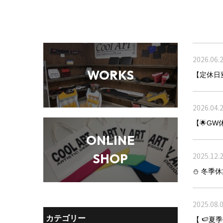
2026.06.
WORKS
【定休日
2026.04.
【🌟GW
ONLINE
2025.12.
SHOP
⛄ 冬季
2025.08.
カテゴリー
【 🍉夏