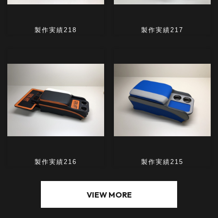
トップ
B-Craftについて
基本商品
ONLINE SHOP
製作実績
オーダーフロー
オンラインショップ
業販見積依頼
Cool Artオリジナル商品 / 取り扱い商品をご購入はこち
ら。
ブログ